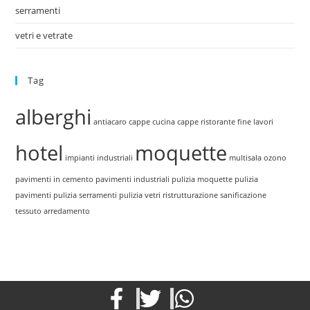
serramenti
vetri e vetrate
Tag
alberghi
antiacaro
cappe cucina
cappe ristorante
fine lavori
hotel
moquette
impianti industriali
multisala
ozono
pavimenti in cemento
pavimenti industriali
pulizia moquette
pulizia
pavimenti
pulizia serramenti
pulizia vetri
ristrutturazione
sanificazione
tessuto arredamento