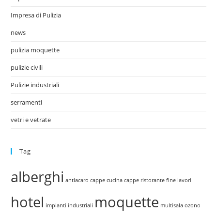
Impresa di Pulizia
news
pulizia moquette
pulizie civili
Pulizie industriali
serramenti
vetri e vetrate
Tag
alberghi
antiacaro
cappe cucina
cappe ristorante
fine lavori
hotel
moquette
impianti industriali
multisala
ozono