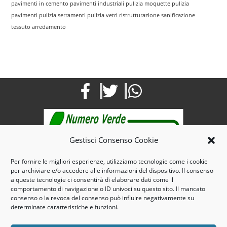
pavimenti in cemento
pavimenti industriali
pulizia moquette
pulizia
pavimenti
pulizia serramenti
pulizia vetri
ristrutturazione
sanificazione
tessuto arredamento
Gestisci Consenso Cookie
Per fornire le migliori esperienze, utilizziamo tecnologie come i cookie
per archiviare e/o accedere alle informazioni del dispositivo. Il consenso
Mail: info@maroservizi.com
a queste tecnologie ci consentirà di elaborare dati come il
Pec : marospulizie@pec.it
comportamento di navigazione o ID univoci su questo sito. Il mancato
consenso o la revoca del consenso può influire negativamente su
Tel. e Fax 0141321125 – Cell. 3935185644
determinate caratteristiche e funzioni.
3, Via dello Scalo -14100 – Asti- Piemonte