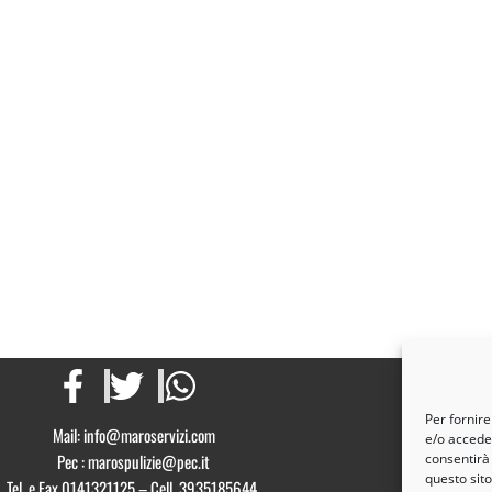
Per fornire
Mail: info@maroservizi.com
e/o acceder
Pec : marospulizie@pec.it
consentirà
questo sit
Tel. e Fax 0141321125 – Cell. 3935185644