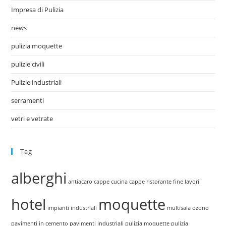
Impresa di Pulizia
news
pulizia moquette
pulizie civili
Pulizie industriali
serramenti
vetri e vetrate
Tag
alberghi
antiacaro
cappe cucina
cappe ristorante
fine lavori
hotel
moquette
impianti industriali
multisala
ozono
pavimenti in cemento
pavimenti industriali
pulizia moquette
pulizia