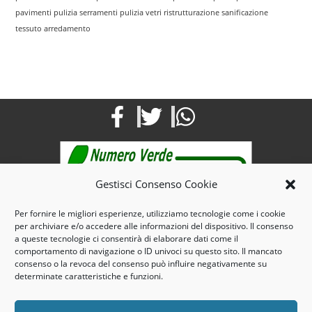
pavimenti
pulizia serramenti
pulizia vetri
ristrutturazione
sanificazione
tessuto arredamento
Gestisci Consenso Cookie
Per fornire le migliori esperienze, utilizziamo tecnologie come i cookie
per archiviare e/o accedere alle informazioni del dispositivo. Il consenso
Mail: info@maroservizi.com
a queste tecnologie ci consentirà di elaborare dati come il
Pec : marospulizie@pec.it
comportamento di navigazione o ID univoci su questo sito. Il mancato
consenso o la revoca del consenso può influire negativamente su
Tel. e Fax 0141321125 – Cell. 3935185644
determinate caratteristiche e funzioni.
3, Via dello Scalo -14100 – Asti- Piemonte