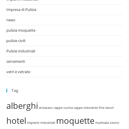
Impresa di Pulizia
news
pulizia moquette
pulizie civili
Pulizie industriali
serramenti
vetri e vetrate
Tag
alberghi
antiacaro
cappe cucina
cappe ristorante
fine lavori
hotel
moquette
impianti industriali
multisala
ozono