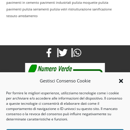
pavimenti in cemento
pavimenti industriali
pulizia moquette
pulizia
pavimenti
pulizia serramenti
pulizia vetri
ristrutturazione
sanificazione
tessuto arredamento
Gestisci Consenso Cookie
Per fornire le migliori esperienze, utilizziamo tecnologie come i cookie
per archiviare e/o accedere alle informazioni del dispositivo. Il consenso
Mail: info@maroservizi.com
a queste tecnologie ci consentirà di elaborare dati come il
Pec : marospulizie@pec.it
comportamento di navigazione o ID univoci su questo sito. Il mancato
consenso o la revoca del consenso può influire negativamente su
Tel. e Fax 0141321125 – Cell. 3935185644
determinate caratteristiche e funzioni.
3, Via dello Scalo -14100 – Asti- Piemonte